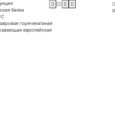
укция
Заказать звонок
ская балка
0
2С
тавровая горячекатаная
жавеющая европейская