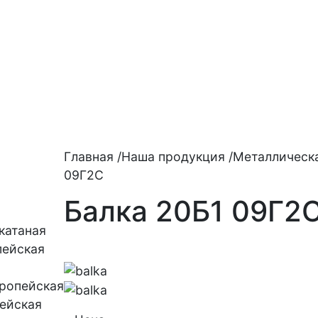
Главная
/
Наша продукция
/
Металлическа
09Г2С
Балка 20Б1 09Г2
катаная
пейская
вропейская
пейская