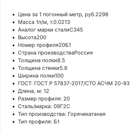
Политика конфиденциальности
Цена за 1 погонный метр, руб.
2298
Масса 1п/м, т.
0.0213
Аналог марки стали
С345
Высота
200
Номер профиля
20Б1
Страна производства
Россия
Толщина полки
8.5
Толщина стенки
5.6
Ширина полки
100
ГОСТ:
ГОСТ Р 57837-2017/СТО АСЧМ 20-93
Длина, м:
12
Размер профиля:
20
Сталь/марка:
09Г2С
Тип производства:
Горячекатаная
Тип профиля:
Б1