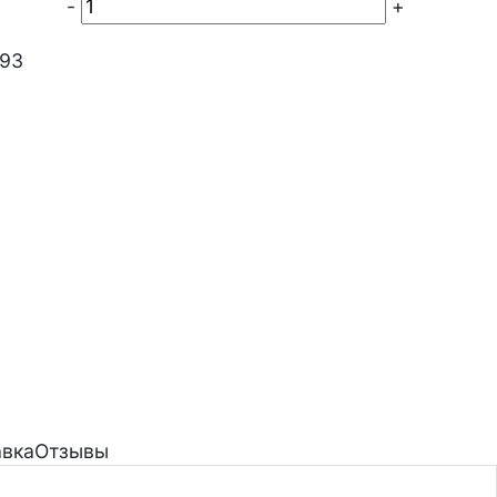
-
+
-93
авка
Отзывы