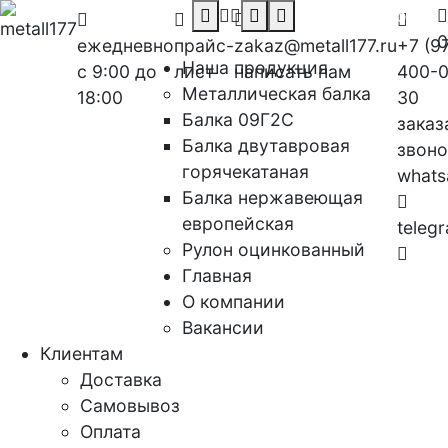
Заказать звонок
0
ежедневно
прайс-
zakaz@metall177.ru
+7 (9
Наша продукция
с 9:00 до
лист
написать нам
400-0
Металлическая балка
18:00
30
Балка 09Г2С
заказ
Балка двутавровая
звоно
горячекатаная
whats
Балка нержавеющая
европейская
teleg
Рулон оцинкованный
Главная
Заказ
О компании
звоно
Вакансии
Клиентам
Доставка
Самовывоз
Оплата