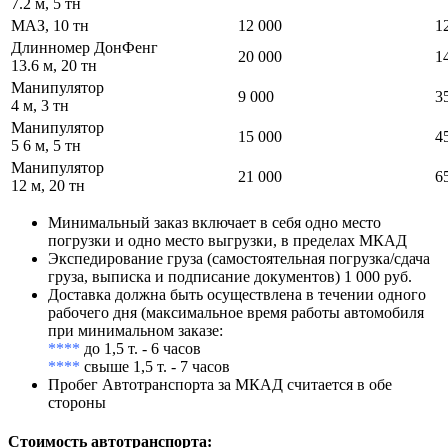
7.2 м, 5 тн
МАЗ, 10 тн
12 000
1
Длинномер ДонФенг
20 000
1
13.6 м, 20 тн
Манипулятор
9 000
3
4 м, 3 тн
Манипулятор
15 000
4
5 6 м, 5 тн
Манипулятор
21 000
6
12 м, 20 тн
Минимальный заказ включает в себя одно место
погрузки и одно место выгрузки, в пределах МКАД
Экспедирование груза (самостоятельная погрузка/сдача
груза, выписка и подписание документов) 1 000 руб.
Доставка должна быть осуществлена в течении одного
рабочего дня (максимальное время работы автомобиля
при минимальном заказе:
****
до 1,5 т. - 6 часов
****
свыше 1,5 т. - 7 часов
Пробег Автотранспорта за МКАД считается в обе
стороны
Стоимость автотранспорта
: