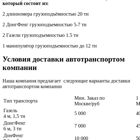
который состоит из:
2 длинномера грузоподъёмностью 20 тн
2 ДонгФенг грузоподъемностью 5-7 тн
2 Газели грузоподъемностью 1.5 тн
1 манипулятор грузоподъемностью до 12 тн
Условия доставки автотранспортом
компании
Наша компания предлагает следующие варианты доставки
автотранспортом компании
Мин. Заказ по
1
Тип транспорта
Москве/руб
М
Газель
5 000
4
4 м, 1,5 тн
ДонгФенг
7 000
4
6 м, 3 тн
ДонФенг
10 000
5