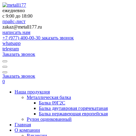
×
×
ежедневно
с 9:00 до 18:00
прайс-лист
zakaz@metall177.ru
написать нам
+7 (977) 400-00-30
заказать звонок
whatsapp
telegram
Заказать звонок
Заказать звонок
0
Наша продукция
Металлическая балка
Балка 09Г2С
Балка двутавровая горячекатаная
Балка нержавеющая европейская
Рулон оцинкованный
Главная
О компании
Вакансии