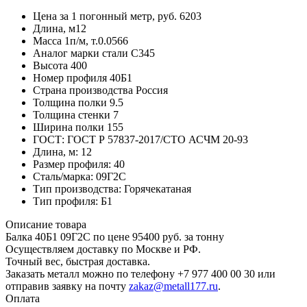
Цена за 1 погонный метр, руб.
6203
Длина, м
12
Масса 1п/м, т.
0.0566
Аналог марки стали
С345
Высота
400
Номер профиля
40Б1
Страна производства
Россия
Толщина полки
9.5
Толщина стенки
7
Ширина полки
155
ГОСТ:
ГОСТ Р 57837-2017/СТО АСЧМ 20-93
Длина, м:
12
Размер профиля:
40
Сталь/марка:
09Г2С
Тип производства:
Горячекатаная
Тип профиля:
Б1
Описание товара
Балка 40Б1 09Г2С по цене 95400 руб. за тонну
Осуществляем доставку по Москве и РФ.
Точный вес, быстрая доставка.
Заказать металл можно по телефону +7 977 400 00 30 или
отправив заявку на почту
zakaz@metall177.ru
.
Оплата