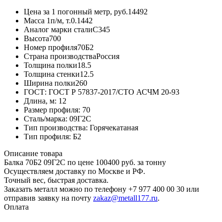
Цена за 1 погонный метр, руб.
14492
Масса 1п/м, т.
0.1442
Аналог марки стали
С345
Высота
700
Номер профиля
70Б2
Страна производства
Россия
Толщина полки
18.5
Толщина стенки
12.5
Ширина полки
260
ГОСТ:
ГОСТ Р 57837-2017/СТО АСЧМ 20-93
Длина, м:
12
Размер профиля:
70
Сталь/марка:
09Г2С
Тип производства:
Горячекатаная
Тип профиля:
Б2
Описание товара
Балка 70Б2 09Г2С по цене 100400 руб. за тонну
Осуществляем доставку по Москве и РФ.
Точный вес, быстрая доставка.
Заказать металл можно по телефону +7 977 400 00 30 или
отправив заявку на почту
zakaz@metall177.ru
.
Оплата