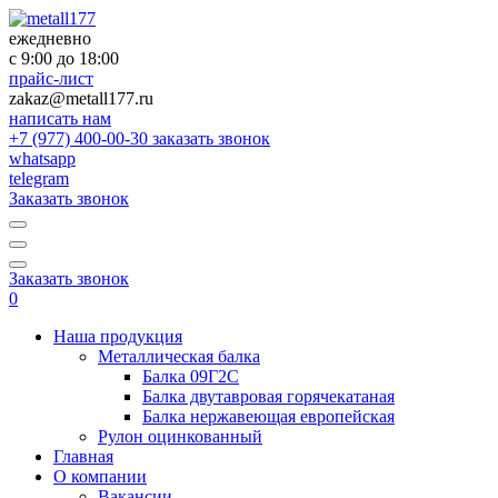
×
×
ежедневно
с 9:00 до 18:00
прайс-лист
zakaz@metall177.ru
написать нам
+7 (977) 400-00-30
заказать звонок
whatsapp
telegram
Заказать звонок
Заказать звонок
0
Наша продукция
Металлическая балка
Балка 09Г2С
Балка двутавровая горячекатаная
Балка нержавеющая европейская
Рулон оцинкованный
Главная
О компании
Вакансии