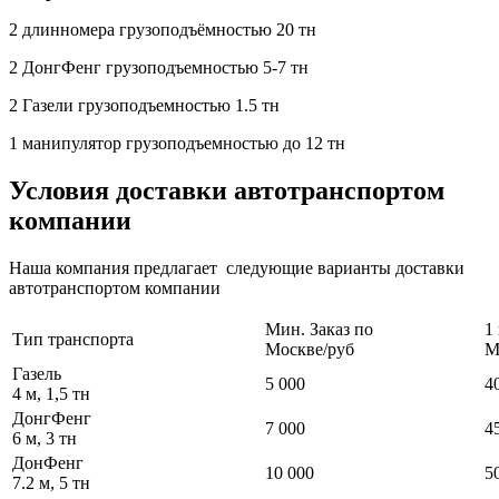
2 длинномера грузоподъёмностью 20 тн
2 ДонгФенг грузоподъемностью 5-7 тн
2 Газели грузоподъемностью 1.5 тн
1 манипулятор грузоподъемностью до 12 тн
Условия доставки автотранспортом
компании
Наша компания предлагает следующие варианты доставки
автотранспортом компании
Мин. Заказ по
1
Тип транспорта
Москве/руб
М
Газель
5 000
4
4 м, 1,5 тн
ДонгФенг
7 000
4
6 м, 3 тн
ДонФенг
10 000
5
7.2 м, 5 тн