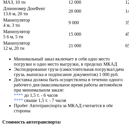
МАЗ, 10 тн
12 000
1
Длинномер ДонФенг
20 000
1
13.6 м, 20 тн
Манипулятор
9 000
3
4 м, 3 тн
Манипулятор
15 000
4
5 6 м, 5 тн
Манипулятор
21 000
6
12 м, 20 тн
Минимальный заказ включает в себя одно место
погрузки и одно место выгрузки, в пределах МКАД
Экспедирование груза (самостоятельная погрузка/сдача
груза, выписка и подписание документов) 1 000 руб.
Доставка должна быть осуществлена в течении одного
рабочего дня (максимальное время работы автомобиля
при минимальном заказе:
****
до 1,5 т. - 6 часов
****
свыше 1,5 т. - 7 часов
Пробег Автотранспорта за МКАД считается в обе
стороны
Стоимость автотранспорта
: