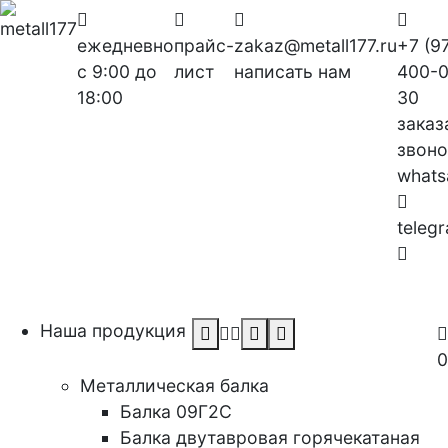
ежедневно
прайс-
zakaz@metall177.ru
+7 (9
с 9:00 до
лист
написать нам
400-0
18:00
30
заказ
звоно
whats
teleg
Заказ
звоно
Наша продукция
Заказать звонок
0
Металлическая балка
Балка 09Г2С
Балка двутавровая горячекатаная