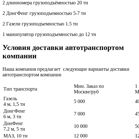
2 длинномера грузоподъёмностью 20 тн
2 ДонгФенг грузоподъемностью 5-7 тн
2 Газели грузоподъемностью 1.5 тн
1 манипулятор грузоподъемностью до 12 тн
Условия доставки автотранспортом
компании
Наша компания предлагает следующие варианты доставки
автотранспортом компании
Мин. Заказ по
1
Тип транспорта
Москве/руб
М
Газель
5 000
4
4 м, 1,5 тн
ДонгФенг
7 000
4
6 м, 3 тн
ДонФенг
10 000
5
7.2 м, 5 тн
МАЗ, 10 тн
12 000
1