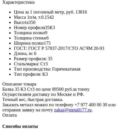
Характеристики
Цена за 1 погонный метр, руб.
13816
Масса 1п/м, т.
0.1542
Высота
350
Номер профиля
35К3
Толщина полки
9
Толщина стенки
6
Ширина полки
175
ГОСТ:
ГОСТ Р 57837-2017/СТО АСЧМ 20-93
Длина, м:
6
Размер профиля:
35
Сталь/марка:
Ст3
Тип производства:
Горячекатаная
Тип профиля:
К3
Описание товара
Балка 35 К3 Ст3 по цене 89500 руб.за тонну
Осуществляем доставку по Москве и РФ.
Точный вес, быстрая доставка.
Заказать металл можно по телефону +7 977 400 00 30 или
отправив заявку на почту
zakaz@metall177.ru
.
Оплата
Способы оплаты