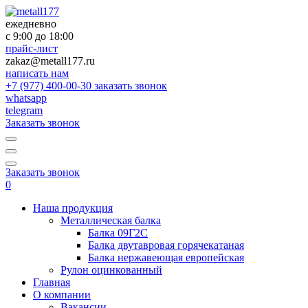
×
×
ежедневно
с 9:00 до 18:00
прайс-лист
zakaz@metall177.ru
написать нам
+7 (977) 400-00-30
заказать звонок
whatsapp
telegram
Заказать звонок
Заказать звонок
0
Наша продукция
Металлическая балка
Балка 09Г2С
Балка двутавровая горячекатаная
Балка нержавеющая европейская
Рулон оцинкованный
Главная
О компании
Вакансии