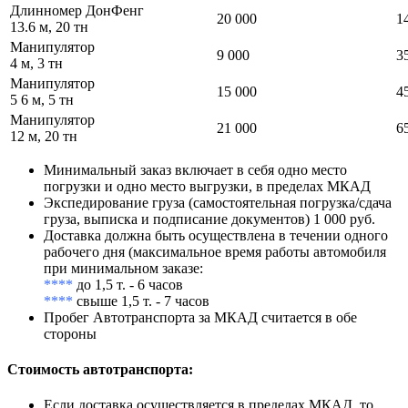
Длинномер ДонФенг
20 000
1
13.6 м, 20 тн
Манипулятор
9 000
3
4 м, 3 тн
Манипулятор
15 000
4
5 6 м, 5 тн
Манипулятор
21 000
6
12 м, 20 тн
Минимальный заказ включает в себя одно место
погрузки и одно место выгрузки, в пределах МКАД
Экспедирование груза (самостоятельная погрузка/сдача
груза, выписка и подписание документов) 1 000 руб.
Доставка должна быть осуществлена в течении одного
рабочего дня (максимальное время работы автомобиля
при минимальном заказе:
****
до 1,5 т. - 6 часов
****
свыше 1,5 т. - 7 часов
Пробег Автотранспорта за МКАД считается в обе
стороны
Стоимость автотранспорта
:
Если доставка осуществляется в пределах МКАД, то