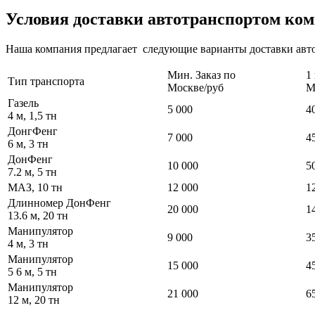
Условия доставки автотранспортом ко
Наша компания предлагает следующие варианты доставки авт
Мин. Заказ по
1
Тип транспорта
Москве/руб
М
Газель
5 000
4
4 м, 1,5 тн
ДонгФенг
7 000
4
6 м, 3 тн
ДонФенг
10 000
5
7.2 м, 5 тн
МАЗ, 10 тн
12 000
1
Длинномер ДонФенг
20 000
1
13.6 м, 20 тн
Манипулятор
9 000
3
4 м, 3 тн
Манипулятор
15 000
4
5 6 м, 5 тн
Манипулятор
21 000
6
12 м, 20 тн