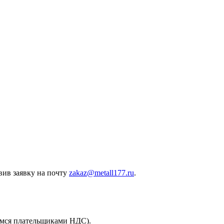
вив заявку на почту
zakaz@metall177.ru
.
емся плательщиками НДС).