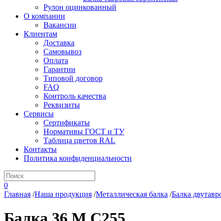
Рулон оцинкованный
О компании
Вакансии
Клиентам
Доставка
Самовывоз
Оплата
Гарантии
Типовой договор
FAQ
Контроль качества
Реквизиты
Сервисы
Сертификаты
Нормативы ГОСТ и ТУ
Таблица цветов RAL
Контакты
Политика конфиденциальности
0
Главная
/
Наша продукция
/
Металлическая балка
/
Балка двутавр
Балка 36 М С255