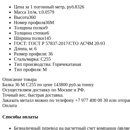
Цена за 1 погонный метр, руб.
8326
Масса 1п/м, т.
0.0579
Высота
360
Номер профиля
36М
Толщина полки
9
Толщина стенки
6
Ширина полки
145
ГОСТ:
ГОСТ Р 57837-2017/СТО АСЧМ 20-93
Длина, м:
6
Размер профиля:
36
Сталь/марка:
С255
Тип производства:
Горячекатаная
Тип профиля:
М
Описание товара
Балка 36 М С255 по цене 143800 руб.за тонну
Осуществляем доставку по Москве и РФ.
Точный вес, быстрая доставка.
Заказать металл можно по телефону +7 977 400 00 30 или отпра
Оплата
Способы оплаты
Безналичный перевод на расчетный счет компании (явля