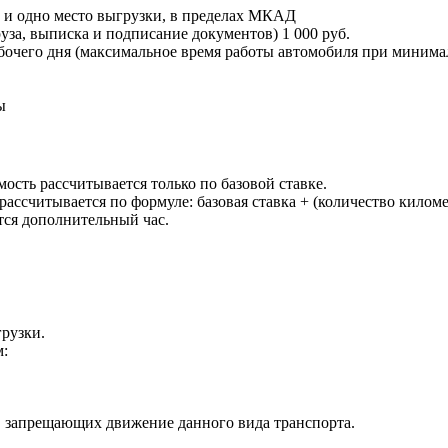
и и одно место выгрузки, в пределах МКАД
руза, выписка и подписание документов) 1 000 руб.
бочего дня (максимальное время работы автомобиля при минимал
ы
ость рассчитывается только по базовой ставке.
 рассчитывается по формуле: базовая ставка + (количество кил
тся дополнительный час.
грузки.
м:
, запрещающих движение данного вида транспорта.