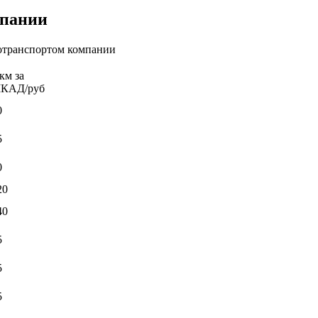
мпании
отранспортом компании
 км за
КАД/руб
0
5
0
20
40
5
5
5