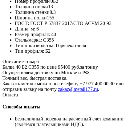
Номер профиля
40Б2
Толщина полки
13
Толщина стенки
8.3
Ширина полки
155
ГОСТ:
ГОСТ Р 57837-2017/СТО АСЧМ 20-93
Длина, м:
6
Размер профиля:
40
Сталь/марка:
С355
Тип производства:
Горячекатаная
Тип профиля:
Б2
Описание товара
Балка 40 Б2 С355 по цене 95400 руб.за тонну
Осуществляем доставку по Москве и РФ.
Точный вес, быстрая доставка.
Заказать металл можно по телефону +7 977 400 00 30 или
отправив заявку на почту
zakaz@metall177.ru
.
Оплата
Способы оплаты
Безналичный перевод на расчетный счет компании
(являемся плательщиками НДС).