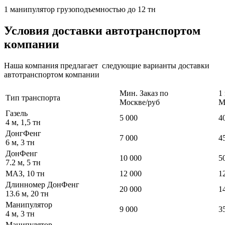
1 манипулятор грузоподъемностью до 12 тн
Условия доставки автотранспортом
компании
Наша компания предлагает следующие варианты доставки
автотранспортом компании
Мин. Заказ по
1
Тип транспорта
Москве/руб
М
Газель
5 000
4
4 м, 1,5 тн
ДонгФенг
7 000
4
6 м, 3 тн
ДонФенг
10 000
5
7.2 м, 5 тн
МАЗ, 10 тн
12 000
1
Длинномер ДонФенг
20 000
1
13.6 м, 20 тн
Манипулятор
9 000
3
4 м, 3 тн
Манипулятор