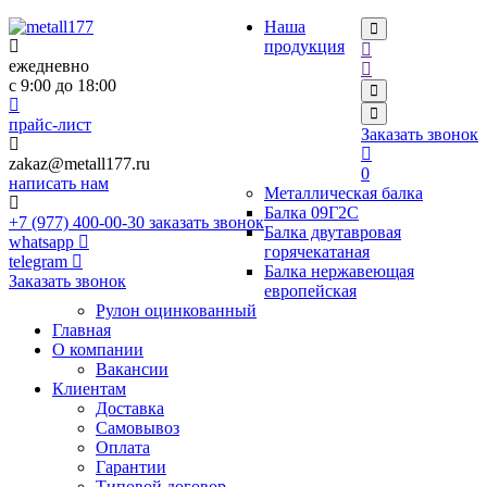
Наша
×
×
продукция
ежедневно
с 9:00 до 18:00
прайс-лист
Заказать звонок
zakaz@metall177.ru
0
написать нам
Металлическая балка
Балка 09Г2С
+7 (977) 400-00-30
заказать звонок
Балка двутавровая
whatsapp
горячекатаная
telegram
Балка нержавеющая
Заказать звонок
европейская
Рулон оцинкованный
Главная
О компании
Вакансии
Клиентам
Доставка
Самовывоз
Оплата
Гарантии
Типовой договор