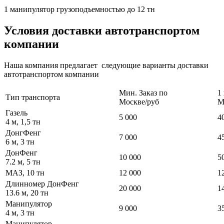
1 манипулятор грузоподъемностью до 12 тн
Условия доставки автотранспортом
компании
Наша компания предлагает следующие варианты доставки
автотранспортом компании
Мин. Заказ по
1
Тип транспорта
Москве/руб
М
Газель
5 000
4
4 м, 1,5 тн
ДонгФенг
7 000
4
6 м, 3 тн
ДонФенг
10 000
5
7.2 м, 5 тн
МАЗ, 10 тн
12 000
1
Длинномер ДонФенг
20 000
1
13.6 м, 20 тн
Манипулятор
9 000
3
4 м, 3 тн
Манипулятор