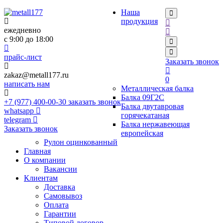
Наша
×
×
продукция
ежедневно
с 9:00 до 18:00
прайс-лист
Заказать звонок
zakaz@metall177.ru
0
написать нам
Металлическая балка
Балка 09Г2С
+7 (977) 400-00-30
заказать звонок
Балка двутавровая
whatsapp
горячекатаная
telegram
Балка нержавеющая
Заказать звонок
европейская
Рулон оцинкованный
Главная
О компании
Вакансии
Клиентам
Доставка
Самовывоз
Оплата
Гарантии
Типовой договор