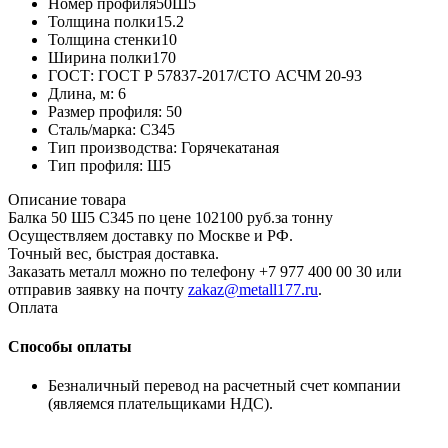
Номер профиля
50Ш5
Толщина полки
15.2
Толщина стенки
10
Ширина полки
170
ГОСТ:
ГОСТ Р 57837-2017/СТО АСЧМ 20-93
Длина, м:
6
Размер профиля:
50
Сталь/марка:
С345
Тип производства:
Горячекатаная
Тип профиля:
Ш5
Описание товара
Балка 50 Ш5 С345 по цене 102100 руб.за тонну
Осуществляем доставку по Москве и РФ.
Точный вес, быстрая доставка.
Заказать металл можно по телефону +7 977 400 00 30 или
отправив заявку на почту
zakaz@metall177.ru
.
Оплата
Способы оплаты
Безналичный перевод на расчетный счет компании
(являемся плательщиками НДС).