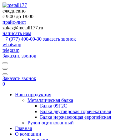
×
×
ежедневно
с 9:00 до 18:00
прайс-лист
zakaz@metall177.ru
написать нам
+7 (977) 400-00-30
заказать звонок
whatsapp
telegram
Заказать звонок
Заказать звонок
0
Наша продукция
Металлическая балка
Балка 09Г2С
Балка двутавровая горячекатаная
Балка нержавеющая европейская
Рулон оцинкованный
Главная
О компании
Вакансии