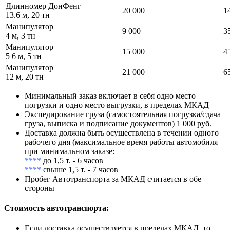
Длинномер ДонФенг
20 000
1
13.6 м, 20 тн
Манипулятор
9 000
3
4 м, 3 тн
Манипулятор
15 000
4
5 6 м, 5 тн
Манипулятор
21 000
6
12 м, 20 тн
Минимальный заказ включает в себя одно место
погрузки и одно место выгрузки, в пределах МКАД
Экспедирование груза (самостоятельная погрузка/сдача
груза, выписка и подписание документов) 1 000 руб.
Доставка должна быть осуществлена в течении одного
рабочего дня (максимальное время работы автомобиля
при минимальном заказе:
****
до 1,5 т. - 6 часов
****
свыше 1,5 т. - 7 часов
Пробег Автотранспорта за МКАД считается в обе
стороны
Стоимость автотранспорта
:
Если доставка осуществляется в пределах МКАД, то