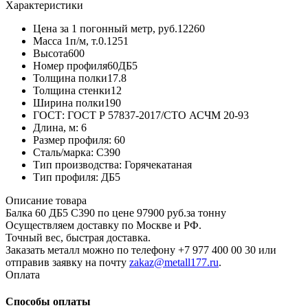
Характеристики
Цена за 1 погонный метр, руб.
12260
Масса 1п/м, т.
0.1251
Высота
600
Номер профиля
60ДБ5
Толщина полки
17.8
Толщина стенки
12
Ширина полки
190
ГОСТ:
ГОСТ Р 57837-2017/СТО АСЧМ 20-93
Длина, м:
6
Размер профиля:
60
Сталь/марка:
С390
Тип производства:
Горячекатаная
Тип профиля:
ДБ5
Описание товара
Балка 60 ДБ5 С390 по цене 97900 руб.за тонну
Осуществляем доставку по Москве и РФ.
Точный вес, быстрая доставка.
Заказать металл можно по телефону +7 977 400 00 30 или
отправив заявку на почту
zakaz@metall177.ru
.
Оплата
Способы оплаты