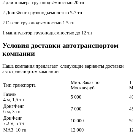
2 длинномера грузоподъёмностью 20 тн
2 ДонгФенг грузоподъемностью 5-7 тн
2 Газели грузоподъемностью 1.5 тн
1 манипулятор грузоподъемностью до 12 тн
Условия доставки автотранспортом
компании
Наша компания предлагает следующие варианты доставки
автотранспортом компании
Мин. Заказ по
1
Тип транспорта
Москве/руб
М
Газель
5 000
4
4 м, 1,5 тн
ДонгФенг
7 000
4
6 м, 3 тн
ДонФенг
10 000
5
7.2 м, 5 тн
МАЗ, 10 тн
12 000
1