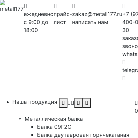
ежедневно
прайс-
zakaz@metall177.ru
+7 (9
с 9:00 до
лист
написать нам
400-0
18:00
30
заказ
звоно
whats
teleg
Заказ
звоно
Наша продукция
Заказать звонок
0
Металлическая балка
Балка 09Г2С
Балка двутавровая горячекатаная